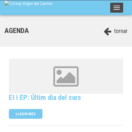
Toggle
navigati
AGENDA
tornar
EI i EP: Últim dia del curs
LLEGIR MÉS