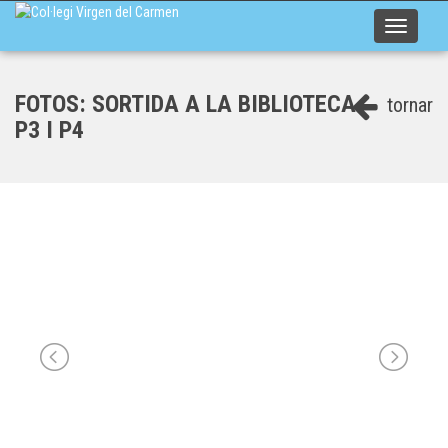
Toggle
navigati
FOTOS: SORTIDA A LA BIBLIOTECA
tornar
P3 I P4